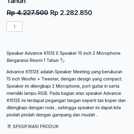
Tahun
Harga
Harga
Rp
4.227.500
Rp
2.282.850
aslinya
saat
Kuantitas
adalah:
ini
Speaker
Rp 4.227.500.
adalah:
Advance
Rp 2.282.850
K1512-
Speaker Advance K1512 E Speaker 15 inch 2 Microphone
E
Bergaransi Resmi 1 Tahun 🏷
Speaker
15
Advance K1512E adalah Speaker Meeting yang berukuran
inch
15 inch Woofer + Tweeter, dengan design yang compact.
2
Speaker ini dilengkapi 2 Microphone, port guitar in serta
Microphone
memiliki lampu RGB. Pada bagian atas speaker Advance
Bergaransi
K1512E ini terdapat pegangan tangan seperti tas koper dan
Resmi
dilengkapi dengan roda , sehingga speaker ini dapat kita
1
pindah pindah dengan gampang dan mudah .
Tahun
SPESIFIKASI PRODUK