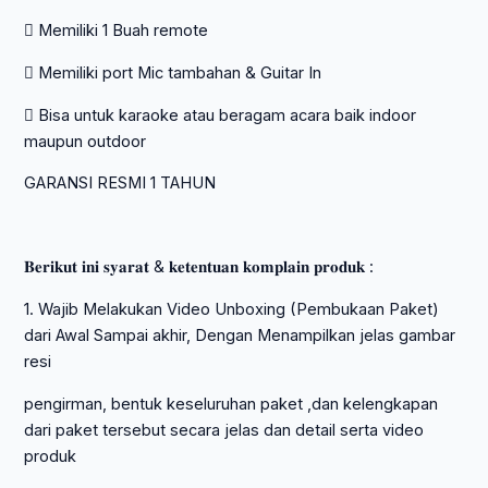
 Memiliki 1 Buah remote
 Memiliki port Mic tambahan & Guitar In
 Bisa untuk karaoke atau beragam acara baik indoor
maupun outdoor
GARANSI RESMI 1 TAHUN
𝐁𝐞𝐫𝐢𝐤𝐮𝐭 𝐢𝐧𝐢 𝐬𝐲𝐚𝐫𝐚𝐭 & 𝐤𝐞𝐭𝐞𝐧𝐭𝐮𝐚𝐧 𝐤𝐨𝐦𝐩𝐥𝐚𝐢𝐧 𝐩𝐫𝐨𝐝𝐮𝐤 :
1. Wajib Melakukan Video Unboxing (Pembukaan Paket)
dari Awal Sampai akhir, Dengan Menampilkan jelas gambar
resi
pengirman, bentuk keseluruhan paket ,dan kelengkapan
dari paket tersebut secara jelas dan detail serta video
produk