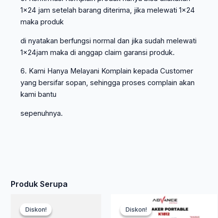
1×24 jam setelah barang diterima, jika melewati 1×24
maka produk
di nyatakan berfungsi normal dan jika sudah melewati
1x24jam maka di anggap claim garansi produk.
6. Kami Hanya Melayani Komplain kepada Customer
yang bersifar sopan, sehingga proses complain akan
kami bantu
sepenuhnya.
Produk Serupa
Harga
Harga
Ha
Ha
Diskon!
Diskon!
Diskon!
Diskon!