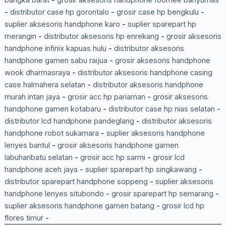
-
distributor case hp gorontalo
-
grosir case hp bengkulu
-
suplier aksesoris handphone karo
-
suplier sparepart hp
merangin
-
distributor aksesoris hp enrekang
-
grosir aksesoris
handphone infinix kapuas hulu
-
distributor aksesoris
handphone gamen sabu raijua
-
grosir aksesoris handphone
wook dharmasraya
-
distributor aksesoris handphone casing
case halmahera selatan
-
distributor aksesoris handphone
murah intan jaya
-
grosir acc hp pariaman
-
grosir aksesoris
handphone gamen kotabaru
-
distributor case hp nias selatan
-
distributor lcd handphone pandeglang
-
distributor aksesoris
handphone robot sukamara
-
suplier aksesoris handphone
lenyes bantul
-
grosir aksesoris handphone gamen
labuhanbatu selatan
-
grosir acc hp sarmi
-
grosir lcd
handphone aceh jaya
-
suplier sparepart hp singkawang
-
distributor sparepart handphone soppeng
-
suplier aksesoris
handphone lenyes situbondo
-
grosir sparepart hp semarang
-
suplier aksesoris handphone gamen batang
-
grosir lcd hp
flores timur
-