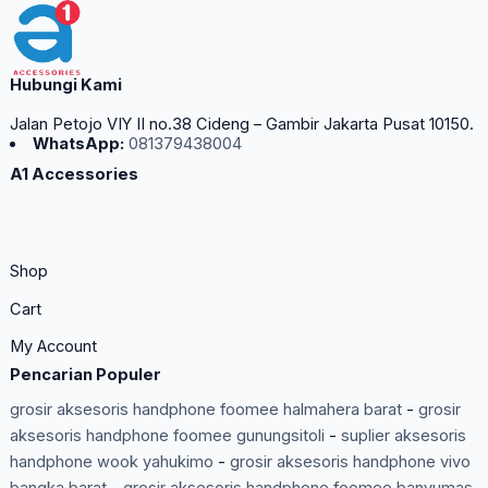
Hubungi Kami
Jalan Petojo VIY II no.38 Cideng – Gambir Jakarta Pusat 10150.
WhatsApp:
081379438004
A1 Accessories
Shop
Cart
My Account
Pencarian Populer
grosir aksesoris handphone foomee halmahera barat
-
grosir
aksesoris handphone foomee gunungsitoli
-
suplier aksesoris
handphone wook yahukimo
-
grosir aksesoris handphone vivo
bangka barat
-
grosir aksesoris handphone foomee banyumas