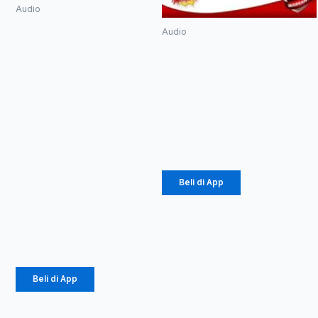
Audio
Speaker
Audio
Advance
SPEAKER
K1508 / K-
ADVANCE KS-
1508
821
Meeting
Bluetooth
Rp
1.037.500
Salon + 2
Rp
560.250
Mic Wireless
Salon Aktif
15 inch
Beli di App
Rp
3.067.500
Rp
1.656.450
Beli di App