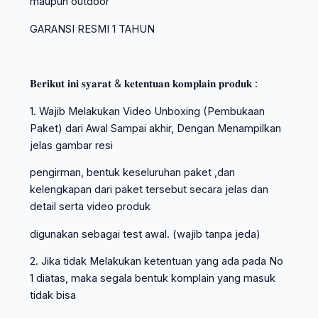
maupun outdoor
GARANSI RESMI 1 TAHUN
𝐁𝐞𝐫𝐢𝐤𝐮𝐭 𝐢𝐧𝐢 𝐬𝐲𝐚𝐫𝐚𝐭 & 𝐤𝐞𝐭𝐞𝐧𝐭𝐮𝐚𝐧 𝐤𝐨𝐦𝐩𝐥𝐚𝐢𝐧 𝐩𝐫𝐨𝐝𝐮𝐤 :
1. Wajib Melakukan Video Unboxing (Pembukaan
Paket) dari Awal Sampai akhir, Dengan Menampilkan
jelas gambar resi
pengirman, bentuk keseluruhan paket ,dan
kelengkapan dari paket tersebut secara jelas dan
detail serta video produk
digunakan sebagai test awal. (wajib tanpa jeda)
2. Jika tidak Melakukan ketentuan yang ada pada No
1 diatas, maka segala bentuk komplain yang masuk
tidak bisa