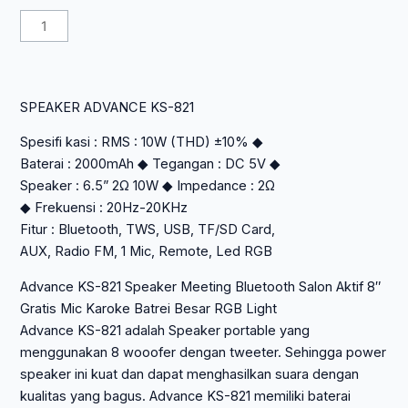
aslinya
saat
Kuantitas
adalah:
ini
SPEAKER
Rp 1.037.500.
adalah:
ADVANCE
Rp 560.250.
KS-
SPEAKER ADVANCE KS-821
821
Spesifi kasi : RMS : 10W (THD) ±10% ◆
Baterai : 2000mAh ◆ Tegangan : DC 5V ◆
Speaker : 6.5” 2Ω 10W ◆ Impedance : 2Ω
◆ Frekuensi : 20Hz-20KHz
Fitur : Bluetooth, TWS, USB, TF/SD Card,
AUX, Radio FM, 1 Mic, Remote, Led RGB
Advance KS-821 Speaker Meeting Bluetooth Salon Aktif 8″
Gratis Mic Karoke Batrei Besar RGB Light
Advance KS-821 adalah Speaker portable yang
menggunakan 8 wooofer dengan tweeter. Sehingga power
speaker ini kuat dan dapat menghasilkan suara dengan
kualitas yang bagus. Advance KS-821 memiliki baterai