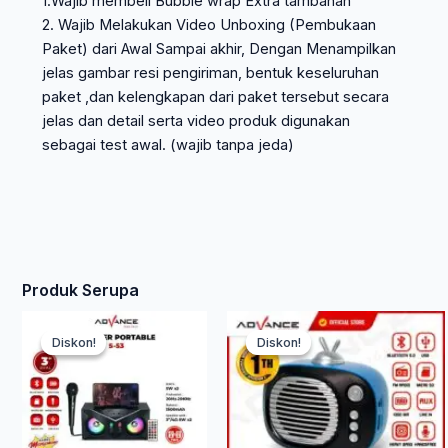
1.Wajib membeli Bubble wrap Extra tambahan
2. Wajib Melakukan Video Unboxing (Pembukaan
Paket) dari Awal Sampai akhir, Dengan Menampilkan
jelas gambar resi pengiriman, bentuk keseluruhan
paket ,dan kelengkapan dari paket tersebut secara
jelas dan detail serta video produk digunakan
sebagai test awal. (wajib tanpa jeda)
Produk Serupa
Harga
Harga
Harg
Har
Produk
Diskon!
Diskon!
Diskon!
Diskon!
ini
aslinya
saat
saat
asli
memiliki
adalah:
ini
beberapa
ini
adal
varian.
Rp 387.500.
adalah:
adala
Rp 2
Pilihan