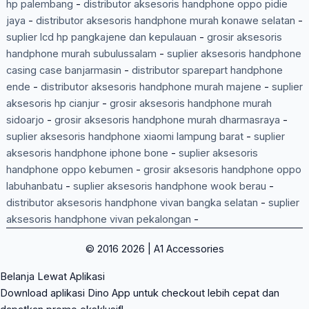
hp palembang
-
distributor aksesoris handphone oppo pidie
jaya
-
distributor aksesoris handphone murah konawe selatan
-
suplier lcd hp pangkajene dan kepulauan
-
grosir aksesoris
handphone murah subulussalam
-
suplier aksesoris handphone
casing case banjarmasin
-
distributor sparepart handphone
ende
-
distributor aksesoris handphone murah majene
-
suplier
aksesoris hp cianjur
-
grosir aksesoris handphone murah
sidoarjo
-
grosir aksesoris handphone murah dharmasraya
-
suplier aksesoris handphone xiaomi lampung barat
-
suplier
aksesoris handphone iphone bone
-
suplier aksesoris
handphone oppo kebumen
-
grosir aksesoris handphone oppo
labuhanbatu
-
suplier aksesoris handphone wook berau
-
distributor aksesoris handphone vivan bangka selatan
-
suplier
aksesoris handphone vivan pekalongan
-
© 2016 2026 | A1 Accessories
Belanja Lewat Aplikasi
Download aplikasi Dino App untuk checkout lebih cepat dan