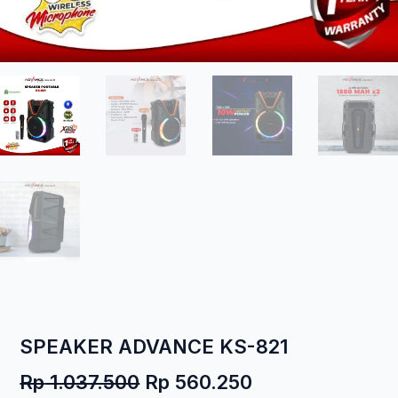
SPEAKER ADVANCE KS-821
Harga
Harga
Rp
1.037.500
Rp
560.250