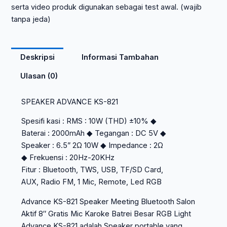
serta video produk digunakan sebagai test awal. (wajib
tanpa jeda)
Deskripsi
Informasi Tambahan
Ulasan (0)
SPEAKER ADVANCE KS-821
Spesifi kasi : RMS : 10W (THD) ±10% ◆
Baterai : 2000mAh ◆ Tegangan : DC 5V ◆
Speaker : 6.5” 2Ω 10W ◆ Impedance : 2Ω
◆ Frekuensi : 20Hz-20KHz
Fitur : Bluetooth, TWS, USB, TF/SD Card,
AUX, Radio FM, 1 Mic, Remote, Led RGB
Advance KS-821 Speaker Meeting Bluetooth Salon
Aktif 8″ Gratis Mic Karoke Batrei Besar RGB Light
Advance KS-821 adalah Speaker portable yang