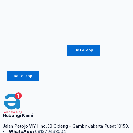
ADVANCE KV-
Meeting
8030
Bluetooth
Salon Aktif
Rp
1.370.000
15″ Gratis
Rp
739.800
Mic
Rp
2.817.500
Beli di App
Rp
1.521.450
Beli di App
Hubungi Kami
Jalan Petojo VIY II no.38 Cideng – Gambir Jakarta Pusat 10150.
WhatsApp:
081379438004