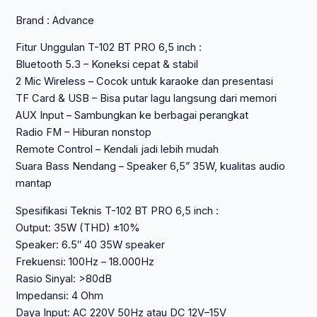
Rp 508.950.
T102
Brand : Advance
BT
PRO
Fitur Unggulan T-102 BT PRO 6,5 inch :
2
Bluetooth 5.3 – Koneksi cepat & stabil
Mic
2 Mic Wireless – Cocok untuk karaoke dan presentasi
TF Card & USB – Bisa putar lagu langsung dari memori
AUX Input – Sambungkan ke berbagai perangkat
Radio FM – Hiburan nonstop
Remote Control – Kendali jadi lebih mudah
Suara Bass Nendang – Speaker 6,5” 35W, kualitas audio
mantap
Spesifikasi Teknis T-102 BT PRO 6,5 inch :
Output: 35W (THD) ±10%
Speaker: 6.5″ 40 35W speaker
Frekuensi: 100Hz – 18.000Hz
Rasio Sinyal: >80dB
Impedansi: 4 Ohm
Daya Input: AC 220V 50Hz atau DC 12V–15V