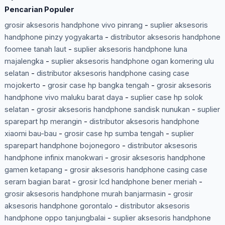
Pencarian Populer
grosir aksesoris handphone vivo pinrang
-
suplier aksesoris
handphone pinzy yogyakarta
-
distributor aksesoris handphone
foomee tanah laut
-
suplier aksesoris handphone luna
majalengka
-
suplier aksesoris handphone ogan komering ulu
selatan
-
distributor aksesoris handphone casing case
mojokerto
-
grosir case hp bangka tengah
-
grosir aksesoris
handphone vivo maluku barat daya
-
suplier case hp solok
selatan
-
grosir aksesoris handphone sandisk nunukan
-
suplier
sparepart hp merangin
-
distributor aksesoris handphone
xiaomi bau-bau
-
grosir case hp sumba tengah
-
suplier
sparepart handphone bojonegoro
-
distributor aksesoris
handphone infinix manokwari
-
grosir aksesoris handphone
gamen ketapang
-
grosir aksesoris handphone casing case
seram bagian barat
-
grosir lcd handphone bener meriah
-
grosir aksesoris handphone murah banjarmasin
-
grosir
aksesoris handphone gorontalo
-
distributor aksesoris
handphone oppo tanjungbalai
-
suplier aksesoris handphone