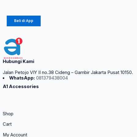
Rp
135.000
Beli di App
Hubungi Kami
Jalan Petojo VIY II no.38 Cideng – Gambir Jakarta Pusat 10150.
WhatsApp:
081379438004
A1 Accessories
Shop
Cart
My Account