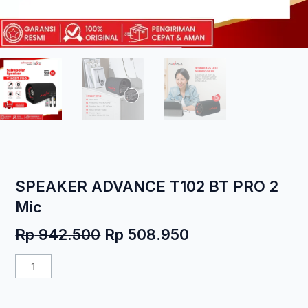
SPEAKER ADVANCE T102 BT PRO 2
Mic
Harga
Harga
Rp
942.500
Rp
508.950
aslinya
saat
Kuantitas
adalah:
ini
SPEAKER
Rp 942.500.
adalah:
ADVANCE