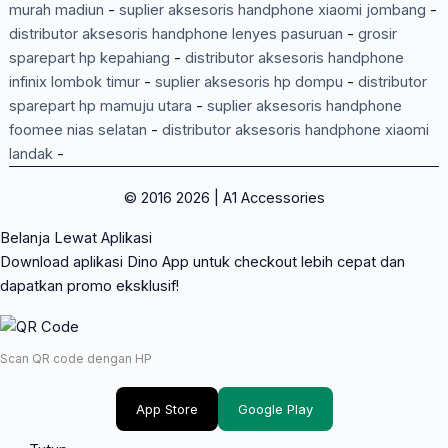
murah madiun
-
suplier aksesoris handphone xiaomi jombang
-
distributor aksesoris handphone lenyes pasuruan
-
grosir
sparepart hp kepahiang
-
distributor aksesoris handphone
infinix lombok timur
-
suplier aksesoris hp dompu
-
distributor
sparepart hp mamuju utara
-
suplier aksesoris handphone
foomee nias selatan
-
distributor aksesoris handphone xiaomi
landak
-
© 2016 2026 | A1 Accessories
Belanja Lewat Aplikasi
Download aplikasi Dino App untuk checkout lebih cepat dan
dapatkan promo eksklusif!
Scan QR code dengan HP
App Store
Google Play