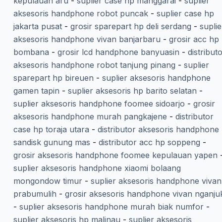
kepulauan aru
-
suplier case hp manggarai
-
suplier
aksesoris handphone robot puncak
-
suplier case hp
jakarta pusat
-
grosir sparepart hp deli serdang
-
suplie
aksesoris handphone vivan banjarbaru
-
grosir acc hp
bombana
-
grosir lcd handphone banyuasin
-
distribut
aksesoris handphone robot tanjung pinang
-
suplier
sparepart hp bireuen
-
suplier aksesoris handphone
gamen tapin
-
suplier aksesoris hp barito selatan
-
suplier aksesoris handphone foomee sidoarjo
-
grosir
aksesoris handphone murah pangkajene
-
distributor
case hp toraja utara
-
distributor aksesoris handphone
sandisk gunung mas
-
distributor acc hp soppeng
-
grosir aksesoris handphone foomee kepulauan yapen
suplier aksesoris handphone xiaomi bolaang
mongondow timur
-
suplier aksesoris handphone vivan
prabumulih
-
grosir aksesoris handphone vivan nganju
-
suplier aksesoris handphone murah biak numfor
-
suplier aksesoris hp malinau
-
suplier aksesoris