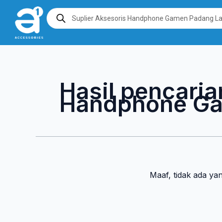
Lewati
Products
search
ke
konten
Hasil pencaria
Handphone Ga
Maaf, tidak ada ya