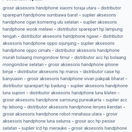
grosir aksesoris handphone xiaomi toraja utara
-
distributor
sparepart handphone sumbawa barat
-
suplier aksesoris
handphone ogan komering ulu selatan
-
suplier aksesoris
handphone wook melawi
-
distributor sparepart hp lampung
tengah
-
distributor aksesoris handphone ngawi
-
distributor
aksesoris handphone oppo sijunjung
-
suplier aksesoris
handphone oppo cimahi
-
distributor aksesoris handphone
murah bolaang mongondow timur
-
distributor acc hp bolaang
mongondow selatan
-
grosir aksesoris handphone iphone
binjai
-
distributor aksesoris hp maros
-
distributor case hp
banyuasin
-
grosir aksesoris handphone vivan pakpak bharat
-
distributor sparepart hp badung
-
suplier aksesoris handphone
luna supiori
-
distributor aksesoris handphone luna klaten
-
grosir aksesoris handphone samsung purwakarta
-
suplier acc
hp lebong
-
distributor aksesoris handphone lenyes kendari
-
grosir aksesoris handphone robot minahasa utara
-
grosir
aksesoris handphone luna seluma
-
grosir acc hp pesisir
selatan
-
suplier lcd hp merauke
-
grosir aksesoris handphone