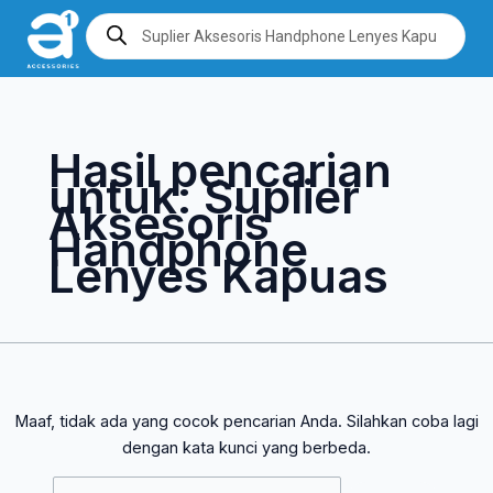
Lewati
Cari
Products
search
ke
untuk:
konten
Hasil pencarian
untuk:
Suplier
Aksesoris
Handphone
Lenyes Kapuas
Maaf, tidak ada yang cocok pencarian Anda. Silahkan coba lagi
dengan kata kunci yang berbeda.