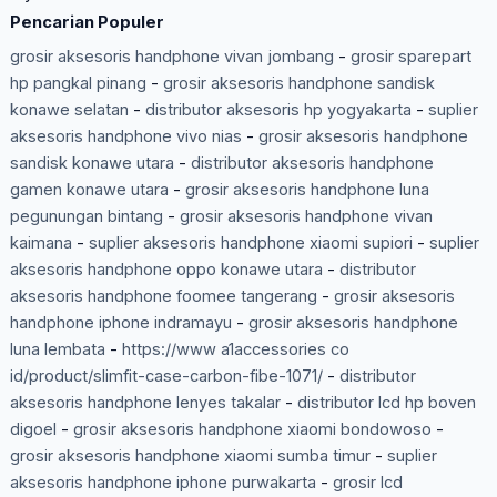
Pencarian Populer
grosir aksesoris handphone vivan jombang
-
grosir sparepart
hp pangkal pinang
-
grosir aksesoris handphone sandisk
konawe selatan
-
distributor aksesoris hp yogyakarta
-
suplier
aksesoris handphone vivo nias
-
grosir aksesoris handphone
sandisk konawe utara
-
distributor aksesoris handphone
gamen konawe utara
-
grosir aksesoris handphone luna
pegunungan bintang
-
grosir aksesoris handphone vivan
kaimana
-
suplier aksesoris handphone xiaomi supiori
-
suplier
aksesoris handphone oppo konawe utara
-
distributor
aksesoris handphone foomee tangerang
-
grosir aksesoris
handphone iphone indramayu
-
grosir aksesoris handphone
luna lembata
-
https://www a1accessories co
id/product/slimfit-case-carbon-fibe-1071/
-
distributor
aksesoris handphone lenyes takalar
-
distributor lcd hp boven
digoel
-
grosir aksesoris handphone xiaomi bondowoso
-
grosir aksesoris handphone xiaomi sumba timur
-
suplier
aksesoris handphone iphone purwakarta
-
grosir lcd