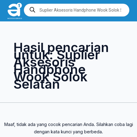
Lewati
Cari
Products
search
ke
untuk:
konten
Hasil pencarian
untuk:
Suplier
Aksesoris
Handphone
Wook Solok
Selatan
Maaf, tidak ada yang cocok pencarian Anda. Silahkan coba lagi
dengan kata kunci yang berbeda.