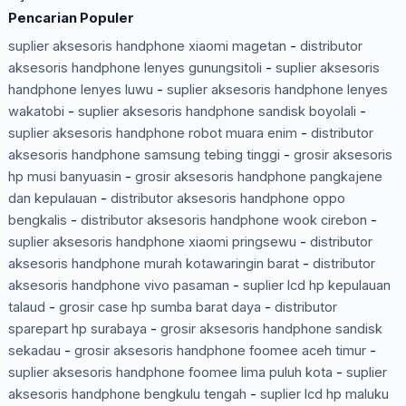
Pencarian Populer
suplier aksesoris handphone xiaomi magetan
-
distributor
aksesoris handphone lenyes gunungsitoli
-
suplier aksesoris
handphone lenyes luwu
-
suplier aksesoris handphone lenyes
wakatobi
-
suplier aksesoris handphone sandisk boyolali
-
suplier aksesoris handphone robot muara enim
-
distributor
aksesoris handphone samsung tebing tinggi
-
grosir aksesoris
hp musi banyuasin
-
grosir aksesoris handphone pangkajene
dan kepulauan
-
distributor aksesoris handphone oppo
bengkalis
-
distributor aksesoris handphone wook cirebon
-
suplier aksesoris handphone xiaomi pringsewu
-
distributor
aksesoris handphone murah kotawaringin barat
-
distributor
aksesoris handphone vivo pasaman
-
suplier lcd hp kepulauan
talaud
-
grosir case hp sumba barat daya
-
distributor
sparepart hp surabaya
-
grosir aksesoris handphone sandisk
sekadau
-
grosir aksesoris handphone foomee aceh timur
-
suplier aksesoris handphone foomee lima puluh kota
-
suplier
aksesoris handphone bengkulu tengah
-
suplier lcd hp maluku