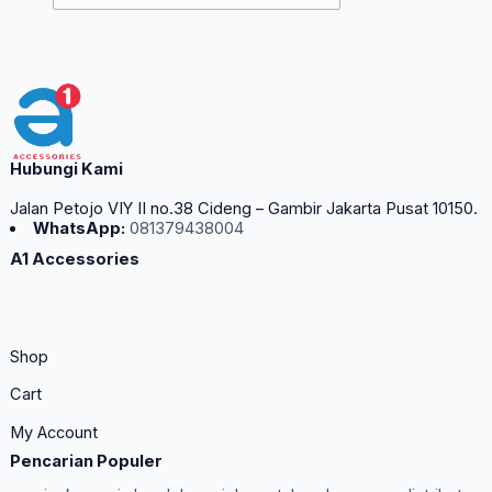
Hubungi Kami
Jalan Petojo VIY II no.38 Cideng – Gambir Jakarta Pusat 10150.
WhatsApp:
081379438004
A1 Accessories
Shop
Cart
My Account
Pencarian Populer