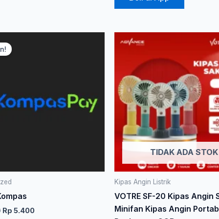
Harga
Harga
aslinya
saat
n!
adalah:
ini
Rp 10.000.
adalah:
Rp 5.400.
TIDAK ADA STOK
ized
Kipas Angin Listrik
 Kompas
VOTRE SF-20 Kipas Angin 
Minifan Kipas Angin Portab
0
Rp
5.400