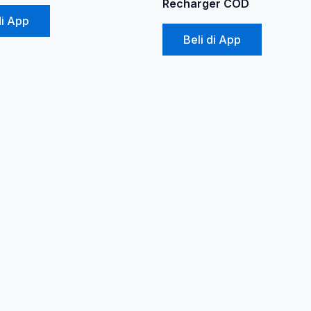
Recharger COD
di App
Beli di App