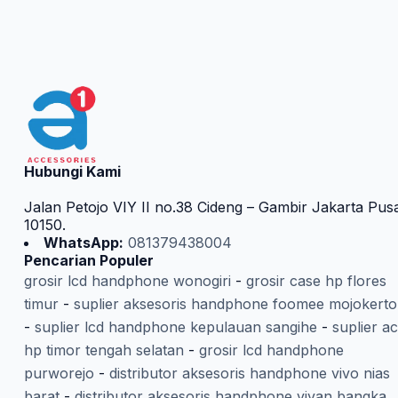
Hubungi Kami
Jalan Petojo VIY II no.38 Cideng – Gambir Jakarta Pus
10150.
WhatsApp:
081379438004
Pencarian Populer
grosir lcd handphone wonogiri
-
grosir case hp flores
timur
-
suplier aksesoris handphone foomee mojokerto
-
suplier lcd handphone kepulauan sangihe
-
suplier a
hp timor tengah selatan
-
grosir lcd handphone
purworejo
-
distributor aksesoris handphone vivo nias
barat
-
distributor aksesoris handphone vivan bangka