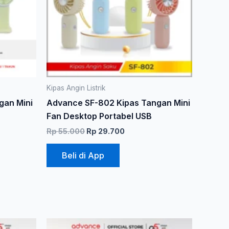
Pilihan
ini
dapat
diambil
di
halaman
produk
Kipas Angin Listrik
gan Mini
Advance SF-802 Kipas Tangan Mini
Fan Desktop Portabel USB
Rp
55.000
Rp
29.700
Beli di App
Harga
Harga
Produk