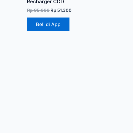
Recharger COD
Rp
95.000
Rp
51.300
Beli di App