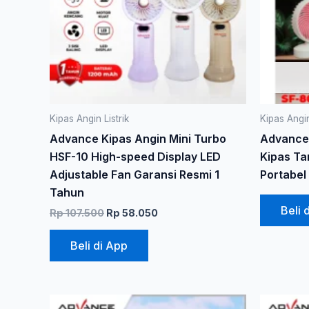
Pilihan
ini
dapat
diambil
di
halaman
produk
Kipas Angin Listrik
Kipas Angin
Advance Kipas Angin Mini Turbo
Advance
HSF-10 High-speed Display LED
Kipas Ta
Adjustable Fan Garansi Resmi 1
Portabel
Tahun
Beli 
Rp
107.500
Rp
58.050
Beli di App
Harga
Harga
Produk