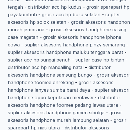
tengah
-
distributor acc hp kudus
-
grosir sparepart hp
payakumbuh
-
grosir acc hp buru selatan
-
suplier
aksesoris hp solok selatan
-
grosir aksesoris handpho
murah jembrana
-
grosir aksesoris handphone casing
case magetan
-
grosir aksesoris handphone iphone
gowa
-
suplier aksesoris handphone pinzy semarang
-
suplier aksesoris handphone maluku tenggara barat
-
suplier acc hp sungai penuh
-
suplier case hp bintan
-
distributor acc hp mandailing natal
-
distributor
aksesoris handphone samsung bungo
-
grosir aksesori
handphone foomee enrekang
-
grosir aksesoris
handphone lenyes sumba barat daya
-
suplier aksesori
handphone oppo kepulauan mentawai
-
distributor
aksesoris handphone foomee padang lawas utara
-
suplier aksesoris handphone gamen sibolga
-
grosir
aksesoris handphone murah lampung selatan
-
grosir
sparepart hp nias utara
-
distributor aksesoris