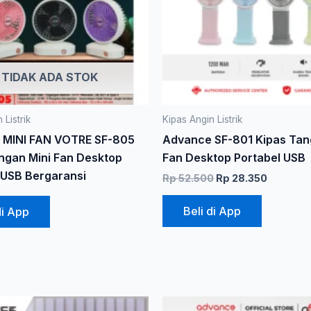
Pilihan
ini
dapat
diambil
TIDAK ADA STOK
di
halaman
produk
 Listrik
Kipas Angin Listrik
 MINI FAN VOTRE SF-805
Advance SF-801 Kipas Tan
ngan Mini Fan Desktop
Fan Desktop Portabel USB
 USB Bergaransi
Rp
52.500
Rp
28.350
Beli di App
di App