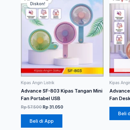
aslinya
saat
Diskon!
ini
adalah:
ini
Rp 57.500.
adalah:
memiliki
Rp 31.050.
beberapa
varian.
Pilihan
ini
dapat
diambil
di
halaman
produk
Kipas Angin Listrik
Kipas Angin
Advance SF-803 Kipas Tangan Mini
Advance 
Fan Portabel USB
Fan Desk
Rp
57.500
Rp
31.050
Beli 
Beli di App