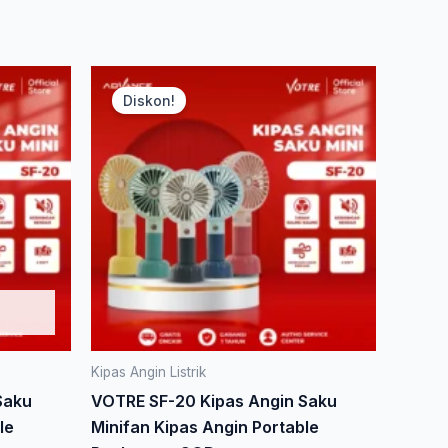
Harga
Harga
Produk
aslinya
saat
Diskon!
ini
adalah:
ini
Rp 95.000.
adalah:
memiliki
Rp 51.300.
beberapa
varian.
Pilihan
ini
dapat
diambil
di
halaman
produk
Kipas Angin Listrik
Saku
VOTRE SF-20 Kipas Angin Saku
le
Minifan Kipas Angin Portable