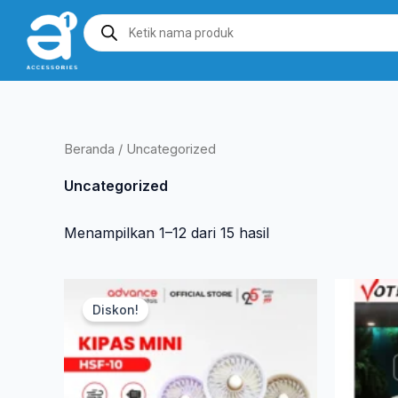
Lewati
Products
search
ke
konten
Beranda
/ Uncategorized
Uncategorized
Menampilkan 1–12 dari 15 hasil
Harga
Harga
Produk
aslinya
saat
Diskon!
ini
adalah:
ini
Rp 107.500.
adalah:
memiliki
Rp 58.050.
beberapa
varian.