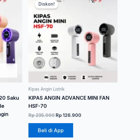
aslinya
saat
Diskon!
ini
adalah:
ini
Rp 235.000.
adalah:
memiliki
Rp 126.900.
beberapa
varian.
Pilihan
ini
dapat
diambil
di
halaman
produk
Kipas Angin Listrik
20 Saku
KIPAS ANGIN ADVANCE MINI FAN
le
HSF-70
ngin
Rp
235.000
Rp
126.900
Beli di App