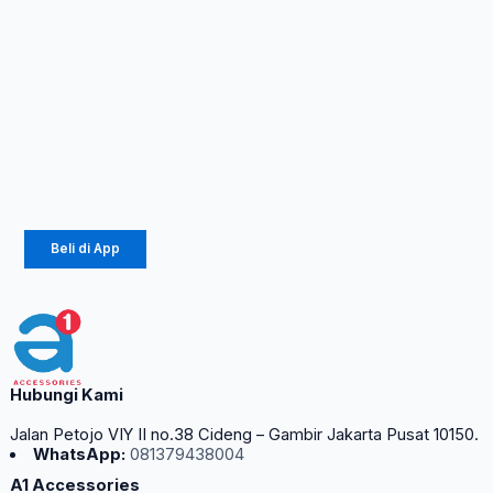
INDUCTION
COOKER
ADVANCE
IDC-200 PRO
Rp
787.500
Rp
425.250
Beli di App
Hubungi Kami
Jalan Petojo VIY II no.38 Cideng – Gambir Jakarta Pusat 10150.
WhatsApp:
081379438004
A1 Accessories