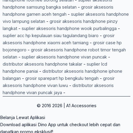
handphone foomee sorong selatan
-
suplier aksesoris
handphone samsung bangka selatan
-
grosir aksesoris
handphone gamen aceh tengah
-
suplier aksesoris handphone
vivo lampung selatan
-
grosir aksesoris handphone pinzy
langkat
-
suplier aksesoris handphone wook purbalingga
-
suplier acc hp kepulauan siau tagulandang biaro
-
grosir
aksesoris handphone xiaomi aceh tamiang
-
grosir case hp
bojonegoro
-
grosir aksesoris handphone robot timor tengah
selatan
-
suplier aksesoris handphone vivan puncak
-
distributor aksesoris handphone takalar
-
suplier lcd
handphone paniai
-
distributor aksesoris handphone iphone
balangan
-
grosir sparepart hp bengkulu tengah
-
grosir
aksesoris handphone vivan luwu
-
distributor aksesoris
handphone vivan puncak jaya
-
© 2016 2026 | A1 Accessories
Belanja Lewat Aplikasi
Download aplikasi Dino App untuk checkout lebih cepat dan
dapatkan promo eksklusif!